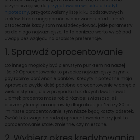
przymierzają się do
przygotowania wniosku o kredyt
hipoteczny
, przygotowaliśmy listę kilku podstawowych
kroków, które mogą pomóc w porównaniu ofert. I choć
ostatecznie każdy sam musi zdecydować, jakie parametry
są dla niego najważniejsze, to te poniższe warto wziąć pod
uwagę bez względu na osobiste preferencje.
1. Sprawdź oprocentowanie
Co innego mogłoby być pierwszym punktem na naszej
liście? Oprocentowanie to przecież najważniejszy czynnik,
gdy robimy porównanie banków! Kredyty hipoteczne mają
wprawdzie zwykle dość podobne oprocentowanie w obrębie
wielu instytucji, ale w przypadku tak dużych kwot nawet
ułamek procenta może robić różnicę: zwłaszcza jeśli
bierzemy kredyt na naprawdę długi okres, jak 25 czy 30 lat.
Im niższe oprocentowanie, tym niższe będą koszty odsetek.
Zwróć też uwagę na rodzaj oprocentowania – czy jest to
oprocentowanie stałe, zmienne, czy mieszane.
2. Wybierz okres kredytowania