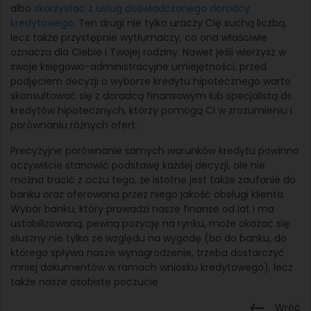
albo
skorzystać z usług doświadczonego doradcy
kredytowego
. Ten drugi nie tylko uraczy Cię suchą liczbą,
lecz także przystępnie wytłumaczy, co ona właściwie
oznacza dla Ciebie i Twojej rodziny. Nawet jeśli wierzysz w
swoje księgowo-administracyjne umiejętności, przed
podjęciem decyzji o wyborze kredytu hipotecznego warto
skonsultować się z doradcą finansowym lub specjalistą ds.
kredytów hipotecznych, którzy pomogą Ci w zrozumieniu i
porównaniu różnych ofert.
Precyzyjne porównanie samych warunków kredytu powinno
oczywiście stanowić podstawę każdej decyzji, ale nie
można tracić z oczu tego, że istotne jest także zaufanie do
banku oraz oferowana przez niego jakość obsługi klienta.
Wybór banku, który prowadzi nasze finanse od lat i ma
ustabilizowaną, pewną pozycję na rynku, może okazać się
słuszny nie tylko ze względu na wygodę (bo do banku, do
którego spływa nasze wynagrodzenie, trzeba dostarczyć
mniej dokumentów w ramach wniosku kredytowego), lecz
także nasze osobiste poczucie
Wróć