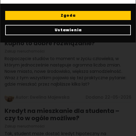
najemców, z drugiej – szeroki wybór lokalizacji, które różnią
się nie tylko ceną, ale też stylem życia i codzienną wygodą.
Zgoda
Autor: Ewelina Majewska
Dodano 29-05-2026
Ustawienia
Jakie mieszkanie dla studenta? Czy
kupno to dobre rozwiązanie?
Zakup nieruchomości
Rozpoczęcie studiów to moment w życiu człowieka, w
którym jednocześnie następuje ogromna liczba zmian.
Nowe miasto, nowe środowisko, większa samodzielność.
Wraz z tym wszystkim pojawia się też praktyczne pytanie:
gdzie mieszkać przez najbliższe kilka lat?
Autor: Ewelina Majewska
Dodano 22-05-2026
Kredyt na mieszkanie dla studenta –
czy to w ogóle możliwe?
Zakup nieruchomości
Tak, student może dostać kredyt hipoteczny na