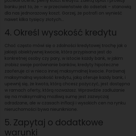
pozwoli ocenić pełny koszt kredytu. Zaletą opłat i prowizji
banku jest to, że – w przeciwieństwie do odsetek – stanowią
dla nas jednorazowy koszt. Gorzej, że potrafi on wynieść
nawet kilka tysięcy złotych…
4. Określ wysokość kredytu
Choć często mówi się o zdolności kredytowej trochę jak o
jakiejś obiektywnej kwocie, która przypisana jest do
konkretnej osoby czy pary, w istocie każdy bank, w jakim
zrobisz swoje porównanie banków, kredyty hipoteczne
zaoferuje ci w nieco innej maksymalnej kwocie. Porównaj
maksymalną wysokość kredytu, jaką oferuje każdy bank, i
upewnij się, że kwota, którą chcesz pożyczyć, jest dostępna
w ramach oferty, którą rozważasz. Wprawdzie zadłużanie
się na maksymalną możliwą sumę jest zazwyczaj
odradzane, ale w czasach inflacji i wysokich cen na rynku
nieruchomości bywa nieuniknione.
5. Zapytaj o dodatkowe
warunki