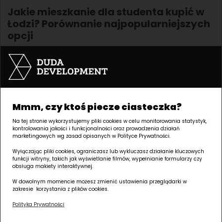
Jakie mieszkanie dla studenta kupić w
Łodzi? Porównanie najpopularniejszych
opcji
Zakup nieruchomości
Zakup mieszkania dla studenta zazwyczaj sprowadza się do
dwóch kwestii: żeby było względnie niedrogo i blisko uczelni.
Tymczasem temat jest znacznie szerszy – obejmuje nie
tylko komfort życia, ale też dalsze koszty, elastyczność i
potencjał inwestycyjny.
Mmm, czy ktoś piecze ciasteczka?
Na tej stronie wykorzystujemy pliki cookies w celu monitorowania statystyk,
Autor: Ewelina Majewska
Dodano 12-06-2026
kontrolowania jakości i funkcjonalności oraz prowadzenia działań
marketingowych wg zasad opisanych w Polityce Prywatności.
Jakie mieszkanie dla studenta kupić w
Wyłączając pliki cookies, ograniczasz lub wykluczasz działanie kluczowych
Poznaniu? Najlepsze dzielnice i
funkcji witryny, takich jak wyświetlanie filmów, wypełnianie formularzy czy
obsługa makiety interaktywnej.
praktyczne wskazówki
W dowolnym momencie możesz zmienić ustawienia przeglądarki w
Zakup nieruchomości
zakresie korzystania z plików cookies.
Poznań to jeden z tych rynków, gdzie decyzja o zakupie
mieszkania na studia jest warta głębszego przemyślenia. Z
Polityka Prywatności
jednej strony masz dużą, stabilną grupę przyszłych