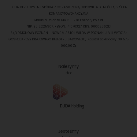
DUDA DEVELOPMENT SPÓŁKA Z OGRANICZONĄ ODPOWIEDZIALNOŚCIĄ SPÓŁKA
KOMANDYTOWO-AKCYJNA
Macieja Palacza 144, 60-278 Poznań, Polska
NIP: 9512225907, REGON: 141070327, KRS: 0000286213
SĄD REJONOWY POZNAN - NOWE MIASTO I WILDA W POZNANIU, VIII WYDZIAŁ
GOSPODARCZY KRAJOWEGO REJESTRU SADOWEGO, Kapitał zakładowy: 30 575
000,00 ZŁ
Należymy
do:
Jesteśmy