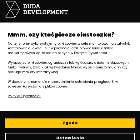
Palacza 144, 60-278 Poznań
godziny otwarcia:
poniedziałek – piątek: 8:00 – 17:00
Mmm, czy ktoś piecze ciasteczka?
biuro@dudadevelopment.pl
Na tej stronie wykorzystujemy pliki cookies w celu monitorowania statystyk,
+48 61 646 84 44
kontrolowania jakości i funkcjonalności oraz prowadzenia działań
marketingowych wg zasad opisanych w Polityce Prywatności.
Wyłączając pliki cookies, ograniczasz lub wykluczasz działanie kluczowych
funkcji witryny, takich jak wyświetlanie filmów, wypełnianie formularzy czy
Informacje o spółce:
obsługa makiety interaktywnej.
DUDA DEVELOPMENT SPÓŁKA Z OGRANICZONĄ ODPOWIEDZIALNOŚCIĄ SPÓŁKA
W dowolnym momencie możesz zmienić ustawienia przeglądarki w
zakresie korzystania z plików cookies.
KOMANDYTOWO-AKCYJNA
Macieja Palacza 144, 60-278 Poznań, Polska
Polityka Prywatności
NIP: 9512225907, REGON: 141070327, KRS: 0000286213
SĄD REJONOWY POZNAN - NOWE MIASTO I WILDA W POZNANIU, VIII WYDZIAŁ
GOSPODARCZY KRAJOWEGO REJESTRU SADOWEGO, Kapitał zakładowy: 30 575
000,00 ZŁ
Zgoda
Ustawienia