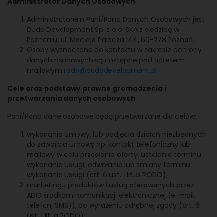
Administrator Danych Osobowych
Administratorem Pani/Pana Danych Osobowych jest
Duda Development Sp. z o.o. SKA z siedzibą w
Poznaniu, ul. Macieja Palacza 144, 60-278 Poznań.
Osoby wyznaczone do kontaktu w zakresie ochrony
danych osobowych są dostępne pod adresem
mailowym
rodo@dudadevelopment.pl
Cele oraz podstawy prawne gromadzenia i
przetwarzania danych osobowych
Pani/Pana dane osobowe będą przetwarzane dla celów:
wykonania umowy, lub podjęcia działań niezbędnych
do zawarcia umowy np. kontakt telefoniczny lub
mailowy w celu przesłania oferty, ustalenia terminu
wykonania usługi, odwołania lub zmiany terminu
wykonania usługi (art. 6 ust. 1 lit. b RODO);
marketingu produktów i usług oferowanych przez
ADO środkami komunikacji elektronicznej (e-mail,
telefon, SMS)), po wyrażeniu odrębnej zgody (art. 6
ust. 1 lit. a RODO);