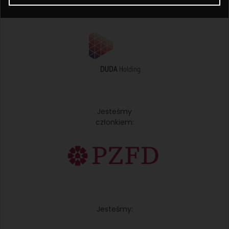
Należymy
do:
Jesteśmy
członkiem:
Jesteśmy: