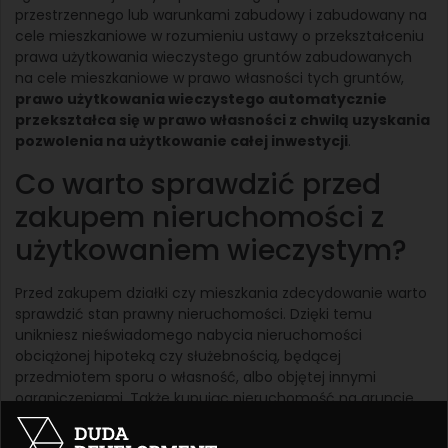
przestrzennego lub warunkami zabudowy i zabudowany na
cele mieszkaniowe w rozumieniu ustawy o przekształceniu
prawa użytkowania wieczystego gruntów zabudowanych
na cele mieszkaniowe w prawo własności tych gruntów,
prawo użytkowania wieczystego automatycznie
przekształca się w prawo własności z chwilą uzyskania
pozwolenia na użytkowanie całej inwestycji
.
Co warto sprawdzić przed
zakupem nieruchomości z
użytkowaniem wieczystym?
Przed zakupem działki czy mieszkania zdecydowanie warto
sprawdzić stan prawny nieruchomości. Dzięki temu
unikniesz nieświadomego nabycia nieruchomości
obciążonej hipoteką czy służebnością, będącej
przedmiotem sporu o własność, albo objętej innymi
ograniczeniami. Także kupując nieruchomość na gruncie
przekazanym w użytkowanie wieczyste, dobrze jest
przeanalizować, z czym się to dokładnie wiąże. Jak to