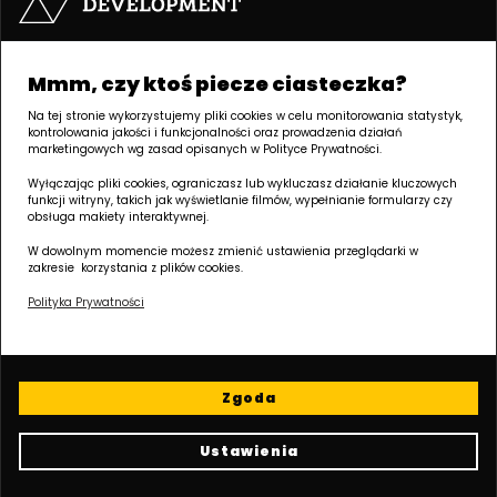
zrobić?
Całkowicie bezpłatnie możesz skorzystać z portalu
Elektroniczne Księgi Wieczyste, dostępnego pod adresem
Mmm, czy ktoś piecze ciasteczka?
https://ekw.ms.gov.pl/
. W księdze wieczystej sprawdzisz
Na tej stronie wykorzystujemy pliki cookies w celu monitorowania statystyk,
termin obowiązywania prawa użytkowania wieczystego,
kontrolowania jakości i funkcjonalności oraz prowadzenia działań
właściciela i dotychczasowego użytkownika, a także
marketingowych wg zasad opisanych w Polityce Prywatności.
ewentualne obciążenia.
Wyłączając pliki cookies, ograniczasz lub wykluczasz działanie kluczowych
funkcji witryny, takich jak wyświetlanie filmów, wypełnianie formularzy czy
Dobrze jest też zapoznać się z treścią umowy o
obsługa makiety interaktywnej.
użytkowanie wieczyste, ustalić, ile wynosi opłata
W dowolnym momencie możesz zmienić ustawienia przeglądarki w
roczna za użytkowanie i sprawdzić, czy nie ma w
zakresie korzystania z plików cookies.
zakresie jej opłacania żadnych zaległości
(podobnie z
Polityka Prywatności
innymi opłatami, np. podatkami lub czynszem). Warto
również zweryfikować stan techniczny nieruchomości.
Blog Duda Development:
Zgoda
Twoje źródło wiedzy o
nieruchomościach
Ustawienia