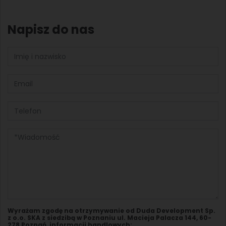
Napisz do nas
Wyrażam zgodę na otrzymywanie od Duda Development Sp.
z o.o. SKA z siedzibą w Poznaniu ul. Macieja Palacza 144, 60-
278 Poznań, informacji handlowych: