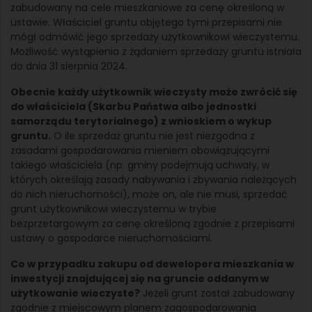
zabudowany na cele mieszkaniowe za cenę określoną w
ustawie. Właściciel gruntu objętego tymi przepisami nie
mógł odmówić jego sprzedaży użytkownikowi wieczystemu.
Możliwość wystąpienia z żądaniem sprzedaży gruntu istniała
do dnia 31 sierpnia 2024.
Obecnie każdy użytkownik wieczysty może zwrócić się
do właściciela (Skarbu Państwa albo jednostki
samorządu terytorialnego) z wnioskiem o wykup
gruntu.
O ile sprzedaż gruntu nie jest niezgodna z
zasadami gospodarowania mieniem obowiązującymi
takiego właściciela (np. gminy podejmują uchwały, w
których określają zasady nabywania i zbywania należących
do nich nieruchomości), może on, ale nie musi, sprzedać
grunt użytkownikowi wieczystemu w trybie
bezprzetargowym za cenę określoną zgodnie z przepisami
ustawy o gospodarce nieruchomościami.
Co w przypadku zakupu od dewelopera mieszkania w
inwestycji znajdującej się na gruncie oddanym w
użytkowanie wieczyste?
Jeżeli grunt został zabudowany
zgodnie z miejscowym planem zagospodarowania