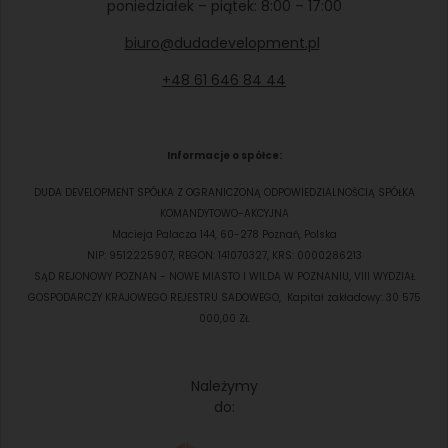
poniedziałek – piątek: 8:00 – 17:00
biuro@dudadevelopment.pl
+48 61 646 84 44
Informacje o spółce:
DUDA DEVELOPMENT SPÓŁKA Z OGRANICZONĄ ODPOWIEDZIALNOŚCIĄ SPÓŁKA
KOMANDYTOWO-AKCYJNA
Macieja Palacza 144, 60-278 Poznań, Polska
NIP: 9512225907, REGON: 141070327, KRS: 0000286213
SĄD REJONOWY POZNAN - NOWE MIASTO I WILDA W POZNANIU, VIII WYDZIAŁ
GOSPODARCZY KRAJOWEGO REJESTRU SADOWEGO, Kapitał zakładowy: 30 575
000,00 ZŁ
Należymy
do: