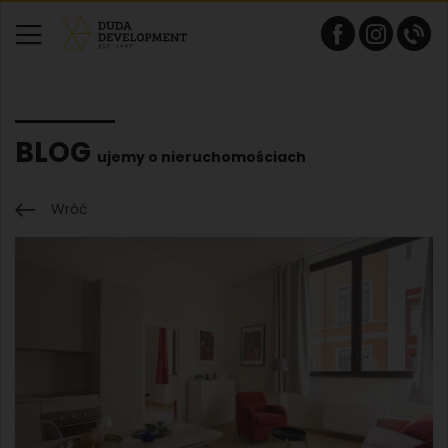
BLOG
ujemy o nieruchomościach
Wróć