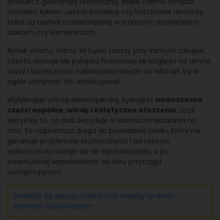
produkt z gwarancją techniczną, dzięki czemu omijasz
szerokim łukiem usterki instalacji czy kosztowne remonty,
które są niemal codziennością w starszych poznańskich
blokach czy kamienicach.
Rynek wtórny, mimo że bywa tańszy przy samym zakupie,
często okazuje się pułapką finansową ze względu na ukryte
wady i konieczność odświeżania wnętrz co kilka lat, by w
ogóle utrzymać ich atrakcyjność.
Wybierając ofertę deweloperską, zyskujesz
nowoczesne
części wspólne, windę i estetyczne otoczenie
, czyli
wszystko to, co dziś decyduje o wartości mieszkania na
lata. To najprostsza droga do posiadania lokalu, który nie
generuje problemów technicznych i od razu po
wykończeniu nadaje się do wprowadzenia, a po
ewentualnej wyprowadzce od razu przyciąga
wynajmujących.
Dowiedz się więcej o różnicach między rynkiem
wtórnym a pierwotnym.