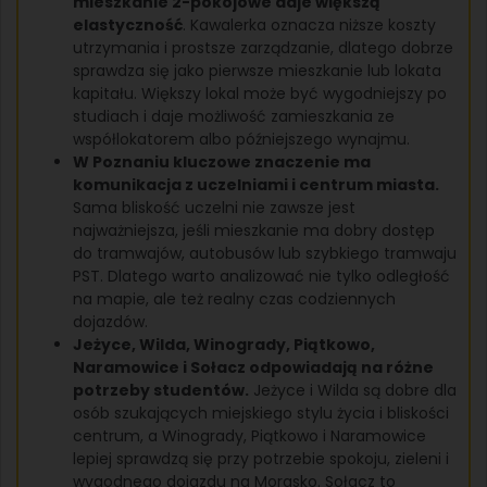
mieszkanie 2-pokojowe daje większą
elastyczność
. Kawalerka oznacza niższe koszty
utrzymania i prostsze zarządzanie, dlatego dobrze
sprawdza się jako pierwsze mieszkanie lub lokata
kapitału. Większy lokal może być wygodniejszy po
studiach i daje możliwość zamieszkania ze
współlokatorem albo późniejszego wynajmu.
W Poznaniu kluczowe znaczenie ma
komunikacja z uczelniami i centrum miasta.
Sama bliskość uczelni nie zawsze jest
najważniejsza, jeśli mieszkanie ma dobry dostęp
do tramwajów, autobusów lub szybkiego tramwaju
PST. Dlatego warto analizować nie tylko odległość
na mapie, ale też realny czas codziennych
dojazdów.
Jeżyce, Wilda, Winogrady, Piątkowo,
Naramowice i Sołacz odpowiadają na różne
potrzeby studentów.
Jeżyce i Wilda są dobre dla
osób szukających miejskiego stylu życia i bliskości
centrum, a Winogrady, Piątkowo i Naramowice
lepiej sprawdzą się przy potrzebie spokoju, zieleni i
wygodnego dojazdu na Morasko. Sołacz to