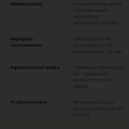
Główne zalety
Przystępny próg wejścia,
minimalne koszty
eksploatacji i
błyskawiczna sprzedaż
Najlepsze
Lokata kapitału dla
zastosowanie
początkujących lub
pierwsze lokum "na start"
Ograniczenia / ryzyka
Trudniejsza adaptacja dla
par i ograniczony
komfort przy pracy
zdalnej
Profil inwestora
Minimalista ceniący
spokój i przewidywalność
portfela