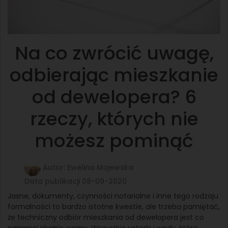
Na co zwrócić uwagę,
odbierając mieszkanie
od dewelopera? 6
rzeczy, których nie
możesz pominąć
Autor: Ewelina Majewska
Data publikacji 08-09-2020
Jasne, dokumenty, czynności notarialne i inne tego rodzaju
formalności to bardzo istotne kwestie, ale trzeba pamiętać,
że techniczny odbiór mieszkania od dewelopera jest co
najmniej równie ważny. Wszystkie usterki i wady, które