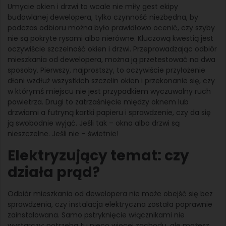
Umycie okien i drzwi to wcale nie miły gest ekipy
budowlanej dewelopera, tylko czynność niezbędna, by
podczas odbioru można było prawidłowo ocenić, czy szyby
nie są pokryte rysami albo nierówne. Kluczową kwestią jest
oczywiście szczelność okien i drzwi. Przeprowadzając odbiór
mieszkania od dewelopera, można ją przetestować na dwa
sposoby. Pierwszy, najprostszy, to oczywiście przyłożenie
dłoni wzdłuż wszystkich szczelin okien i przekonanie się, czy
w którymś miejscu nie jest przypadkiem wyczuwalny ruch
powietrza. Drugi to zatrzaśnięcie między oknem lub
drzwiami a futryną kartki papieru i sprawdzenie, czy da się
ją swobodnie wyjąć. Jeśli tak – okna albo drzwi są
nieszczelne. Jeśli nie – świetnie!
Elektryzujący temat: czy
działa prąd?
Odbiór mieszkania od dewelopera nie może obejść się bez
sprawdzenia, czy instalacja elektryczna została poprawnie
zainstalowana. Samo pstryknięcie włącznikami nie
wystarczy: potrzeba tu nieco więcej zachodu, ale możesz