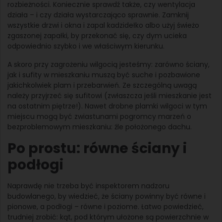
rozbieżności. Koniecznie sprawdź także, czy wentylacja
działa – i czy działa wystarczająco sprawnie. Zamknij
wszystkie drzwi i okna i zapal kadzidełko albo użyj świeżo
zgaszonej zapałki, by przekonać się, czy dym ucieka
odpowiednio szybko i we właściwym kierunku.
A skoro przy zagrożeniu wilgocią jesteśmy: zarówno ściany,
jak i sufity w mieszkaniu muszą być suche i pozbawione
jakichkolwiek plam i przebarwień. Ze szczególną uwagą
należy przyjrzeć się sufitowi (zwłaszcza jeśli mieszkanie jest
na ostatnim piętrze!). Nawet drobne plamki wilgoci w tym
miejscu mogą być zwiastunami pogromcy marzeń o
bezproblemowym mieszkaniu: źle położonego dachu.
Po prostu: równe ściany i
podłogi
Naprawdę nie trzeba być inspektorem nadzoru
budowlanego, by wiedzieć, że ściany powinny być równe i
pionowe, a podłogi – równe i poziome. Łatwo powiedzieć,
trudniej zrobić: kąt, pod którym ułożone są powierzchnie w