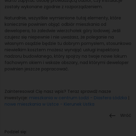
warto zapytać osobę prowadzącą odbiór, czy instalacje
zostały wykonane zgodnie z rozporządzeniem.
Naturalnie, wszystkie wymienione tutaj elementy, które
koniecznie powinien objąć odbiór mieszkania od
dewelopera, to zaledwie wierzchołek góry lodowej. Jeśli
czujesz się niepewnie i nie uważasz, że poleganie na
własnym osądzie będzie tu dobrym pomysłem, stosunkowo
niewielkim kosztem możesz wynająć usługi inspektora
nadzoru budowlanego, który spojrzy na twoje nowe lokum
fachowym okiem i wskaże obszary, nad którymi deweloper
powinien jeszcze popracować.
Zainteresował Cię nasz wpis? Teraz sprawdź nasze
inwestycje:
mieszkania w centrum Łodzi - Diasfera Łódzka
|
nowe mieszkania w Ustce - Kierunek Ustka
Wróć
Podziel się: