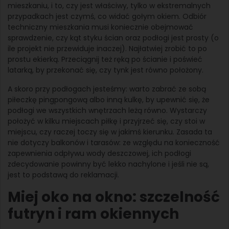
mieszkaniu, i to, czy jest właściwy, tylko w ekstremalnych
przypadkach jest czymś, co widać gołym okiem. Odbiór
techniczny mieszkania musi koniecznie obejmować
sprawdzenie, czy kąt styku ścian oraz podłogi jest prosty (o
ile projekt nie przewiduje inaczej). Najłatwiej zrobić to po
prostu ekierką. Przeciągnij też ręką po ścianie i poświeć
latarką, by przekonać się, czy tynk jest równo położony.
A skoro przy podłogach jesteśmy: warto zabrać ze sobą
piłeczkę pingpongową albo inną kulkę, by upewnić się, że
podłogi we wszystkich wnętrzach leżą równo. Wystarczy
położyć w kilku miejscach piłkę i przyjrzeć się, czy stoi w
miejscu, czy raczej toczy się w jakimś kierunku. Zasada ta
nie dotyczy balkonów i tarasów: ze względu na konieczność
zapewnienia odpływu wody deszczowej, ich podłogi
zdecydowanie powinny być lekko nachylone i jeśli nie są,
jest to podstawą do reklamacji.
Miej oko na okno: szczelność
futryn i ram okiennych