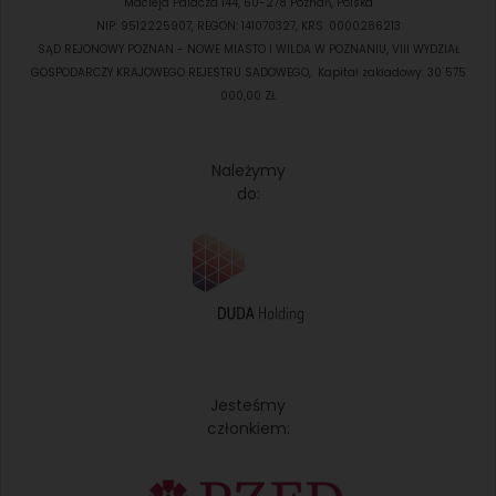
Macieja Palacza 144, 60-278 Poznań, Polska
NIP: 9512225907, REGON: 141070327, KRS: 0000286213
SĄD REJONOWY POZNAN - NOWE MIASTO I WILDA W POZNANIU, VIII WYDZIAŁ
GOSPODARCZY KRAJOWEGO REJESTRU SADOWEGO, Kapitał zakładowy: 30 575
000,00 ZŁ
Należymy
do:
Jesteśmy
członkiem: