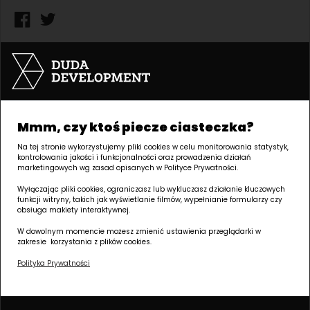
Powiązane wpisy
Jakie mieszkanie dla singla?
Porównanie kawalerki i mieszkania
Mmm, czy ktoś piecze ciasteczka?
dwupokojowego
Zakup nieruchomości
Na tej stronie wykorzystujemy pliki cookies w celu monitorowania statystyk,
kontrolowania jakości i funkcjonalności oraz prowadzenia działań
Wybór mieszkania dla jednej osoby tylko na pierwszy rzut
marketingowych wg zasad opisanych w Polityce Prywatności.
oka wydaje się prosty. Skoro lokalu szuka singiel, wiele osób
Wyłączając pliki cookies, ograniczasz lub wykluczasz działanie kluczowych
automatycznie zakłada, że najlepszym wyborem będzie
funkcji witryny, takich jak wyświetlanie filmów, wypełnianie formularzy czy
kawalerka. Tyle że w praktyce taka decyzja rzadko
obsługa makiety interaktywnej.
sprowadza się wyłącznie do liczby domowników.
W dowolnym momencie możesz zmienić ustawienia przeglądarki w
zakresie korzystania z plików cookies.
Autor: Ewelina Majewska
Dodano 31-07-2026
Polityka Prywatności
Jakie mieszkanie dla studenta kupić w
Łodzi? Porównanie najpopularniejszych