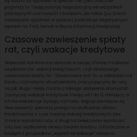
by doszło do opóźnień w spłacie: nie tylko znacznie
pogorszy to Twoją pozycję negocjacyjną we wszystkich
późniejszych rozmowach z bankiem, ale także (po trzech
miesiącach opóźnień w spłacie) poskutkuje negatywnym
wpisem na Twój temat w Biurze Informacji Kredytowej.
Czasowe zawieszenie spłaty
rat, czyli wakacje kredytowe
Większość banków ma obecnie w swojej ofercie możliwość
uzyskania tzw. wakacji kredytowych, czyli okresowego
zawieszenia spłaty rat. Obwarowane jest to, w zależności od
banku, rozmaitymi obostrzeniami, precyzującymi, ile razy,
na jak długo i kiedy można z takiego ułatwienia skorzystać.
Zazwyczaj wakacje kredytowe trwają od 1 do 12 miesięcy, a
ich konsekwencje bywają rozmaite. Najpopularniejsze są
dwa warianty: pierwszy polega na wydłużeniu okresu
kredytowania o czas trwania wakacji kredytowych, bez
zmiany wysokości raty, a drugi na zwiększeniu wysokości
raty bez wydłużenia okresu trwania kredytu. Ostatecznie w
każdym z przypadków „wyjazd na wakacje” oznacza