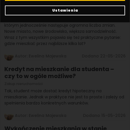
kupno to dobre rozwiązanie?
Ustawienia
Zakup nieruchomości
Rozpoczęcie studiów to moment w życiu człowieka, w
którym jednocześnie następuje ogromna liczba zmian.
Nowe miasto, nowe środowisko, większa samodzielność.
Wraz z tym wszystkim pojawia się też praktyczne pytanie:
gdzie mieszkać przez najbliższe kilka lat?
Autor: Ewelina Majewska
Dodano 22-05-2026
Kredyt na mieszkanie dla studenta –
czy to w ogóle możliwe?
Zakup nieruchomości
Tak, student może dostać kredyt hipoteczny na
mieszkanie. Jednak w praktyce nie jest to proste i zależy od
spełnienia bardzo konkretnych warunków.
Autor: Ewelina Majewska
Dodano 15-05-2026
Wykończenie mieszkania w stanie