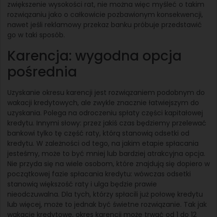
zwiększenie wysokości rat, nie można więc myśleć o takim
rozwiązaniu jako o całkowicie pozbawionym konsekwencji,
nawet jeśli reklamowy przekaz banku próbuje przedstawić
go w taki sposób.
Karencja: wygodna opcja
pośrednia
Uzyskanie okresu karencji jest rozwiązaniem podobnym do
wakacji kredytowych, ale zwykle znacznie łatwiejszym do
uzyskania. Polega na odroczeniu spłaty części kapitałowej
kredytu. Innymi słowy: przez jakiś czas będziemy przelewać
bankowi tylko tę część raty, którą stanowią odsetki od
kredytu. W zależności od tego, na jakim etapie spłacania
jesteśmy, może to być mniej lub bardziej atrakcyjna opcja.
Nie przyda się na wiele osobom, które znajdują się dopiero w
początkowej fazie spłacania kredytu: wówczas odsetki
stanowią większość raty i ulga będzie prawie
nieodczuwalna. Dla tych, którzy spłacili już połowę kredytu
lub więcej, może to jednak być świetne rozwiązanie. Tak jak
wakacje kredytowe, okres karencji może trwać od 1 do 12