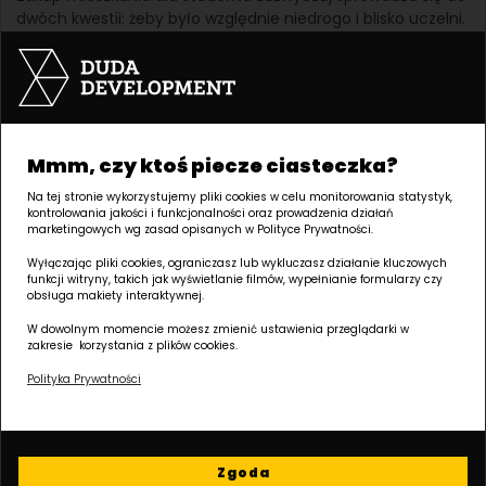
dwóch kwestii: żeby było względnie niedrogo i blisko uczelni.
Tymczasem temat jest znacznie szerszy – obejmuje nie
tylko komfort życia, ale też dalsze koszty, elastyczność i
potencjał inwestycyjny.
Autor: Ewelina Majewska
Dodano 12-06-2026
Mmm, czy ktoś piecze ciasteczka?
Jakie mieszkanie dla studenta kupić w
Na tej stronie wykorzystujemy pliki cookies w celu monitorowania statystyk,
Poznaniu? Najlepsze dzielnice i
kontrolowania jakości i funkcjonalności oraz prowadzenia działań
praktyczne wskazówki
marketingowych wg zasad opisanych w Polityce Prywatności.
Zakup nieruchomości
Wyłączając pliki cookies, ograniczasz lub wykluczasz działanie kluczowych
funkcji witryny, takich jak wyświetlanie filmów, wypełnianie formularzy czy
Poznań to jeden z tych rynków, gdzie decyzja o zakupie
obsługa makiety interaktywnej.
mieszkania na studia jest warta głębszego przemyślenia. Z
W dowolnym momencie możesz zmienić ustawienia przeglądarki w
jednej strony masz dużą, stabilną grupę przyszłych
zakresie korzystania z plików cookies.
najemców, z drugiej – szeroki wybór lokalizacji, które różnią
się nie tylko ceną, ale też stylem życia i codzienną wygodą.
Polityka Prywatności
Autor: Ewelina Majewska
Dodano 29-05-2026
Jakie mieszkanie dla studenta? Czy
Zgoda