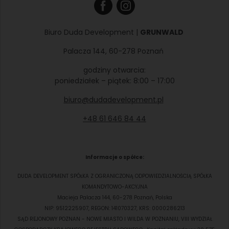
Biuro Duda Development |
GRUNWALD
Palacza 144, 60-278 Poznań
godziny otwarcia:
poniedziałek – piątek: 8:00 – 17:00
biuro@dudadevelopment.pl
+48 61 646 84 44
Informacje o spółce:
DUDA DEVELOPMENT SPÓŁKA Z OGRANICZONĄ ODPOWIEDZIALNOŚCIĄ SPÓŁKA
KOMANDYTOWO-AKCYJNA
Macieja Palacza 144, 60-278 Poznań, Polska
NIP: 9512225907, REGON: 141070327, KRS: 0000286213
SĄD REJONOWY POZNAN - NOWE MIASTO I WILDA W POZNANIU, VIII WYDZIAŁ