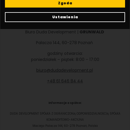
Zgoda
Ustawienia
Biuro Duda Development |
GRUNWALD
Palacza 144, 60-278 Poznań
godziny otwarcia:
poniedziałek – piątek: 8:00 – 17:00
biuro@dudadevelopment.pl
+48 61 646 84 44
Informacje o spółce:
DUDA DEVELOPMENT SPÓŁKA Z OGRANICZONĄ ODPOWIEDZIALNOŚCIĄ SPÓŁKA
KOMANDYTOWO-AKCYJNA
Macieja Palacza 144, 60-278 Poznań, Polska