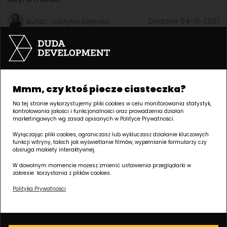
Autor: Justyna Dzięcioł
Dodano 04-11-2021
Postaw na Wildę! Dlaczego warto
wybrać
Nasze inwestycje
Wilda to jedna z topowych lokalizacji w Poznaniu. Coraz
Mmm, czy ktoś piecze ciasteczka?
więcej nabywców nowych mieszkań decyduje się na tę
część miasta. Przyczyn popularności Wildy jest wiele, a na
Na tej stronie wykorzystujemy pliki cookies w celu monitorowania statystyk,
kontrolowania jakości i funkcjonalności oraz prowadzenia działań
szczególną uwagę zasługuje jej niepowtarzalna atmosfera
marketingowych wg zasad opisanych w Polityce Prywatności.
oraz dynamiczny rozwój.
Wyłączając pliki cookies, ograniczasz lub wykluczasz działanie kluczowych
funkcji witryny, takich jak wyświetlanie filmów, wypełnianie formularzy czy
Autor: Justyna Dzięcioł
Dodano 29-11-2019
obsługa makiety interaktywnej.
W dowolnym momencie możesz zmienić ustawienia przeglądarki w
zakresie korzystania z plików cookies.
Polityka Prywatności