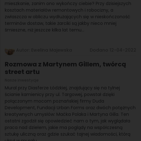
mieszkanie, zanim ono wykończy ciebie? Przy dzisiejszych
kosztach materiałów remontowych i robocizny, a
zwłaszcza w obliczu wydłużających się w nieskończoność
terminów dostaw, takie żarciki są jakby nieco mniej
śmieszne, niż jeszcze kilka lat temu…
Autor: Ewelina Majewska
Dodano 12-04-2022
Rozmowa z Martynem Gillem, twórcą
street artu
Nasze inwestycje
Mural przy Diasferze Łódzkiej, znajdujący się na tylnej
ścianie kamienicy przy ul. Targowej, powstał dzięki
połączonym mocom poznańskiej firmy Duda
Development, Fundacji Urban Forms oraz dwóch potężnych
kreatywnych umysłów: Maćka Polaka i Martyna Gilla. Ten
ostatni zgodził się opowiedzieć nam o tym, jak wyglądała
praca nad dziełem, jakie ma poglądy na współczesną
sztukę uliczną oraz gdzie szukać tajnej wiadomości, którą
ukrył w muralu.