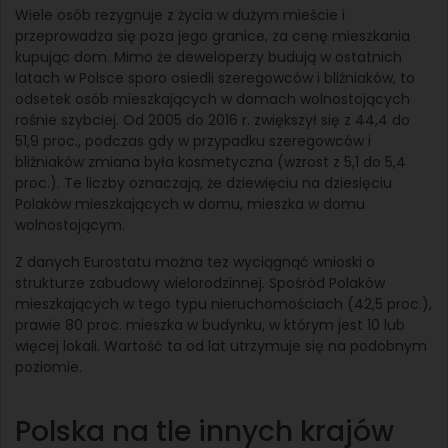
Wiele osób rezygnuje z życia w dużym mieście i
przeprowadza się poza jego granice, za cenę mieszkania
kupując dom. Mimo że deweloperzy budują w ostatnich
latach w Polsce sporo osiedli szeregowców i bliźniaków, to
odsetek osób mieszkających w domach wolnostojących
rośnie szybciej. Od 2005 do 2016 r. zwiększył się z 44,4 do
51,9 proc., podczas gdy w przypadku szeregowców i
bliźniaków zmiana była kosmetyczna (wzrost z 5,1 do 5,4
proc.). Te liczby oznaczają, że dziewięciu na dziesięciu
Polaków mieszkających w domu, mieszka w domu
wolnostojącym.
Z danych Eurostatu można tez wyciągnąć wnioski o
strukturze zabudowy wielorodzinnej. Spośród Polaków
mieszkających w tego typu nieruchomościach (42,5 proc.),
prawie 80 proc. mieszka w budynku, w którym jest 10 lub
więcej lokali. Wartość ta od lat utrzymuje się na podobnym
poziomie.
Polska na tle innych krajów