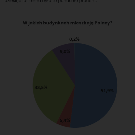
dziesięć lat temu było to ponad 50 procent.
W jakich budynkach mieszkają Polacy?