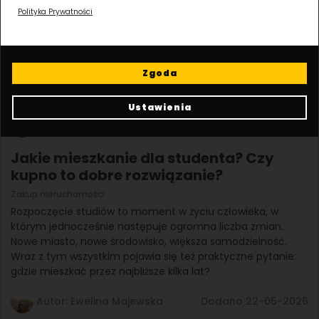
Polityka Prywatności
Zakup nieruchomości
Poznań to jeden z tych rynków, gdzie decyzja o zakupie
mieszkania na studia jest warta głębszego przemyślenia. Z
jednej strony masz dużą, stabilną grupę przyszłych
Zgoda
najemców, z drugiej – szeroki wybór lokalizacji, które różnią
się nie tylko ceną, ale też stylem życia i codzienną wygodą.
Ustawienia
Autor: Ewelina Majewska
Dodano 29-05-2026
Jakie mieszkanie dla studenta? Czy
kupno to dobre rozwiązanie?
Zakup nieruchomości
Rozpoczęcie studiów to moment w życiu człowieka, w
którym jednocześnie następuje ogromna liczba zmian.
Nowe miasto, nowe środowisko, większa samodzielność.
Wraz z tym wszystkim pojawia się też praktyczne pytanie:
gdzie mieszkać przez najbliższe kilka lat?
Autor: Ewelina Majewska
Dodano 22-05-2026