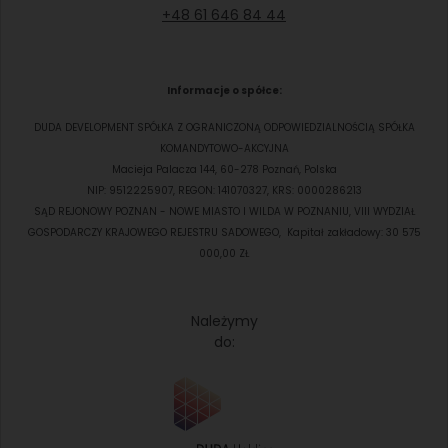
+48 61 646 84 44
Informacje o spółce:
DUDA DEVELOPMENT SPÓŁKA Z OGRANICZONĄ ODPOWIEDZIALNOŚCIĄ SPÓŁKA
KOMANDYTOWO-AKCYJNA
Macieja Palacza 144, 60-278 Poznań, Polska
NIP: 9512225907, REGON: 141070327, KRS: 0000286213
SĄD REJONOWY POZNAN - NOWE MIASTO I WILDA W POZNANIU, VIII WYDZIAŁ
GOSPODARCZY KRAJOWEGO REJESTRU SADOWEGO, Kapitał zakładowy: 30 575
000,00 ZŁ
Należymy
do: