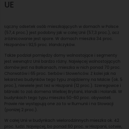
UE
Łączny odsetek osób mieszkających w domach w Polsce
(57,4 proc.) jest podobny jak w całej Unii (57,3 proc.), acz
zróżnicowanie jest spore. W domach mieszka 34 proc.
Hiszpanów i 92,5 proc. Irlandczyków.
Także podział pomiędzy domy wolnostojące i segmenty
jest wewnątrz Unii bardzo różny. Najwięcej wolnostojących
domów jest na Bałkanach, mieszka w nich ponad 70 proc.
Chorwatów i 65 proc. Serbów i Słoweńców. Z kolei jak na
lekarstwo budynków tego typu znajdziemy na Malcie (ok. 5
proc.), niewiele jest też w Hiszpanii (12 proc.). Szeregowce i
bliźniaki to zaś domena Wielkiej Brytanii, Irlandii i Holandii. W
budynkach tego typu mieszka 50-60 proc. obywateli.
Prawie nie występują one za to w Rumunii i na Słowacji
(poniżej 2 proc.).
W całej Unii w budynkach wielorodzinnych mieszka ok. 42
proc. ludzi. Najwięcej, bo ponad 60 proc. w Hiszpanii, Łotwie,