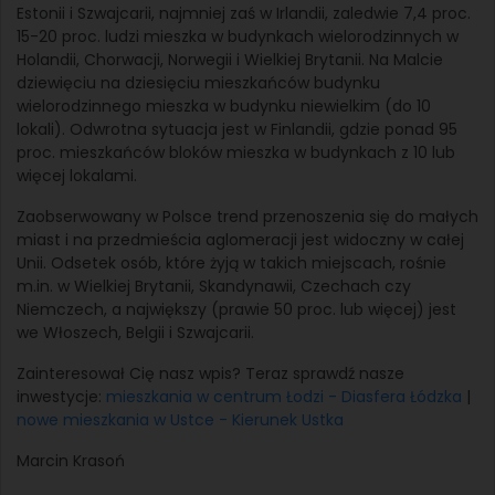
Estonii i Szwajcarii, najmniej zaś w Irlandii, zaledwie 7,4 proc.
15-20 proc. ludzi mieszka w budynkach wielorodzinnych w
Holandii, Chorwacji, Norwegii i Wielkiej Brytanii. Na Malcie
dziewięciu na dziesięciu mieszkańców budynku
wielorodzinnego mieszka w budynku niewielkim (do 10
lokali). Odwrotna sytuacja jest w Finlandii, gdzie ponad 95
proc. mieszkańców bloków mieszka w budynkach z 10 lub
więcej lokalami.
Zaobserwowany w Polsce trend przenoszenia się do małych
miast i na przedmieścia aglomeracji jest widoczny w całej
Unii. Odsetek osób, które żyją w takich miejscach, rośnie
m.in. w Wielkiej Brytanii, Skandynawii, Czechach czy
Niemczech, a największy (prawie 50 proc. lub więcej) jest
we Włoszech, Belgii i Szwajcarii.
Zainteresował Cię nasz wpis? Teraz sprawdź nasze
inwestycje:
mieszkania w centrum Łodzi - Diasfera Łódzka
|
nowe mieszkania w Ustce - Kierunek Ustka
Marcin Krasoń