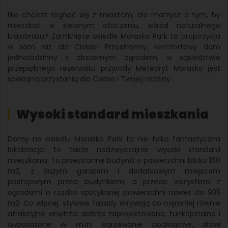
Nie chcesz żegnać się z miastem, ale marzysz o tym, by
mieszkać w zielonym otoczeniu, wśród naturalnego
krajobrazu? Zamknięte osiedle Morasko Park to propozycja
w sam raz dla Ciebie! Przestronny, komfortowy dom
jednorodzinny z obszernym ogrodem, w sąsiedztwie
przepięknego rezerwatu przyrody Meteoryt Morasko jest
spokojną przystanią dla Ciebie i Twojej rodziny.
Wysoki standard mieszkania
Domy na osiedlu Morasko Park to nie tylko fantastyczna
lokalizacja: to także nadzwyczajnie wysoki standard
mieszkania. To przestronne budynki o powierzchni blisko 160
m2, z dużym garażem i dodatkowym miejscem
postojowym przed budynkiem, a przede wszystkim z
ogrodami o rzadko spotykanej powierzchni nawet do 935
m2. Co więcej, stylowe fasady skrywają co najmniej równie
atrakcyjne wnętrza: dobrze zaprojektowane, funkcjonalne i
wyposażone w m.in. ogrzewanie podłogowe, drzwi