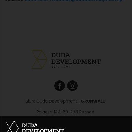
Biuro Duda Development |
GRUNWALD
Palacza 144, 60-278 Poznań
godziny otwarcia:
poniedziałek – piątek: 8:00 – 17:00