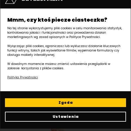
biuro@dudadevelopment.pl
+48 61 646 84 44
Mmm, czy ktoś piecze ciasteczka?
Na tej stronie wykorzystujemy pliki cookies w celu monitorowania statystyk,
kontrolowania jakości i funkcjonalności oraz prowadzenia działań
marketingowych wg zasad opisanych w Polityce Prywatności.
Informacje o spółce:
Wyłączając pliki cookies, ograniczasz lub wykluczasz działanie kluczowych
funkcji witryny, takich jak wyświetlanie filmów, wypełnianie formularzy czy
DUDA DEVELOPMENT SPÓŁKA Z OGRANICZONĄ ODPOWIEDZIALNOŚCIĄ SPÓŁKA
obsługa makiety interaktywnej.
KOMANDYTOWO-AKCYJNA
Macieja Palacza 144, 60-278 Poznań, Polska
W dowolnym momencie możesz zmienić ustawienia przeglądarki w
zakresie korzystania z plików cookies.
NIP: 9512225907, REGON: 141070327, KRS: 0000286213
SĄD REJONOWY POZNAN - NOWE MIASTO I WILDA W POZNANIU, VIII WYDZIAŁ
Polityka Prywatności
GOSPODARCZY KRAJOWEGO REJESTRU SADOWEGO, Kapitał zakładowy: 30 575
000,00 ZŁ
Zgoda
Należymy
do:
Ustawienia