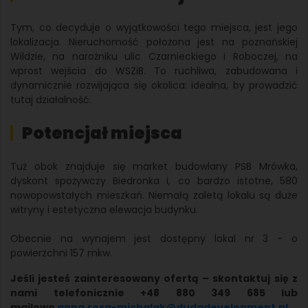
Tym, co decyduje o wyjątkowości tego miejsca, jest jego
lokalizacja. Nieruchomość położona jest na poznańskiej
Wildzie, na narożniku ulic Czarnieckiego i Roboczej, na
wprost wejścia do WSZiB. To ruchliwa, zabudowana i
dynamicznie rozwijająca się okolica: idealna, by prowadzić
tutaj działalność.
Potencjał miejsca
Tuż obok znajduje się market budowlany PSB Mrówka,
dyskont spożywczy Biedronka i, co bardzo istotne, 580
nowopowstałych mieszkań. Niemałą zaletą lokalu są duże
witryny i estetyczna elewacja budynku.
Obecnie na wynajem jest dostępny lokal nr 3 - o
powierzchni 157 mkw.
Jeśli jesteś zainteresowany ofertą – skontaktuj się z
nami telefonicznie +48 880 349 685 lub
mailowo
anna.rosa-michalak@dudadevelopment.pl