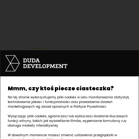
Mmm, czy ktoś piecze ciasteczka?
Na tej stronie wykorzystujemy pliki cookies w celu monitorowania statystyk,
Biuro Duda Development |
GRUNWALD
kontrolowania jakości i funkcjonalności oraz prowadzenia działań
marketingowych wg zasad opisanych w Polityce Prywatności.
Palacza 144, 60-278 Poznań
Wyłączając pliki cookies, ograniczasz lub wykluczasz działanie kluczowych
funkcji witryny, takich jak wyświetlanie filmów, wypełnianie formularzy czy
godziny otwarcia:
obsługa makiety interaktywnej.
poniedziałek – piątek: 8:00 – 17:00
W dowolnym momencie możesz zmienić ustawienia przeglądarki w