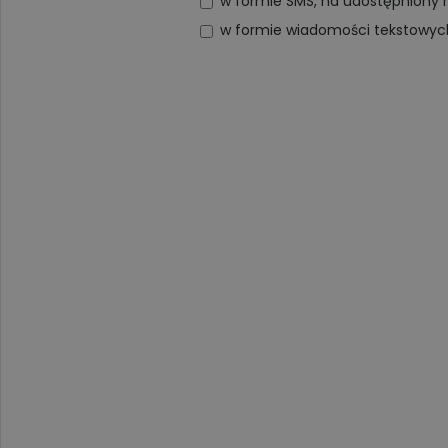
w formie SMS, na udostępniony 
w formie wiadomości tekstowy