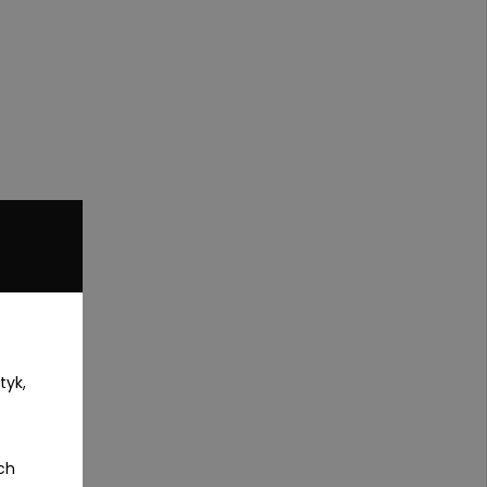
tyk,
ch
KCYJNA