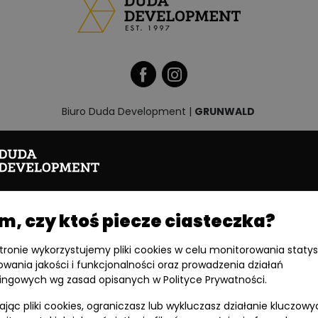
Biuro Duda Development |
GRUNWALD
Palacza 144, 60-278 Poznań
godziny otwarcia:
poniedziałek – piątek: 8:00 – 17:00
biuro@dudadevelopment.pl
, czy ktoś piecze ciasteczka?
+48 61 646 84 44
stronie wykorzystujemy pliki cookies w celu monitorowania statys
owania jakości i funkcjonalności oraz prowadzenia działań
ingowych wg zasad opisanych w Polityce Prywatności.
Informacje o spółce:
jąc pliki cookies, ograniczasz lub wykluczasz działanie kluczowy
DEVELOPMENT SPÓŁKA Z OGRANICZONĄ ODPOWIEDZIALNOŚCIĄ SPÓŁKA KOMANDYTOWO-A