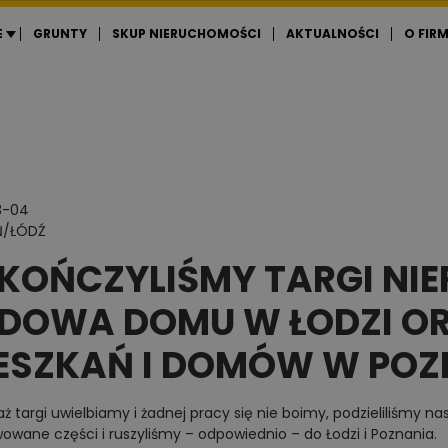
E
GRUNTY
SKUP NIERUCHOMOŚCI
AKTUALNOŚCI
O FIRM
3-04
Ń/ŁÓDŹ
KOŃCZYLIŚMY TARGI NI
DOWA DOMU W ŁODZI OR
ESZKAŃ I DOMÓW W POZ
ż targi uwielbiamy i żadnej pracy się nie boimy, podzieliliśmy na
wane części i ruszyliśmy – odpowiednio – do Łodzi i Poznania.