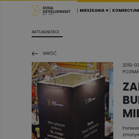
MIESZKANIA
KOMERCYJN
AKTUALNOŚCI
WRÓĆ
2019-0
POZNA
ZA
BU
MI
Poniewa
zmotywo