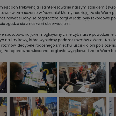
iejscach frekwencja i zainteresowanie naszym stoiskiem (zwróć
tował w tym sezonie w Poznaniu! Mamy nadzieję, że się Wam pod
nas nawet słuchy, że tegoroczne targi w Łodzi były rekordowe
cie zgadza się z naszymi obserwacjami.
ele sposobów, na jakie moglibyśmy zmierzyć nasze powodzenie
zyć na litry kawy, które wypiliśmy podczas rozmów z Wami. Na k
 rozmów, decybele radosnego śmiechu, uściski dłoni po złożeniu 
ię, że tegoroczne wiosenne targi było wyjątkowe. I za to Wam b