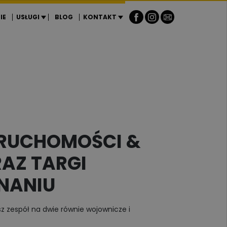
IE
USŁUGI
BLOG
KONTAKT
ERUCHOMOŚCI &
AZ TARGI
NANIU
sz zespół na dwie równie wojownicze i