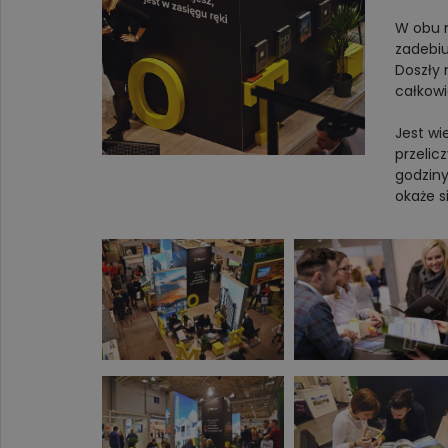
W obu m
zadebiu
Doszły 
całkowi
Jest wi
przelic
godziny
okaże s