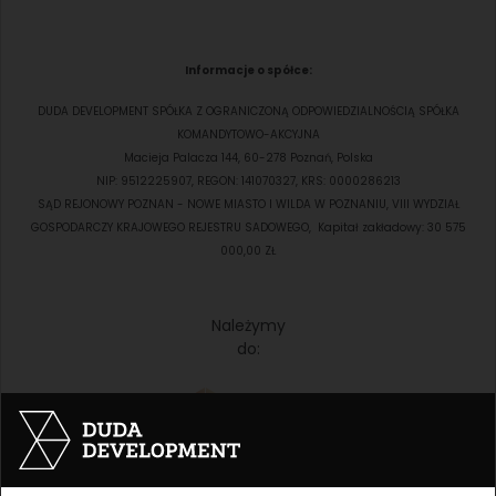
Informacje o spółce:
DUDA DEVELOPMENT SPÓŁKA Z OGRANICZONĄ ODPOWIEDZIALNOŚCIĄ SPÓŁKA
KOMANDYTOWO-AKCYJNA
Macieja Palacza 144, 60-278 Poznań, Polska
NIP: 9512225907, REGON: 141070327, KRS: 0000286213
SĄD REJONOWY POZNAN - NOWE MIASTO I WILDA W POZNANIU, VIII WYDZIAŁ
GOSPODARCZY KRAJOWEGO REJESTRU SADOWEGO, Kapitał zakładowy: 30 575
000,00 ZŁ
Należymy
do: