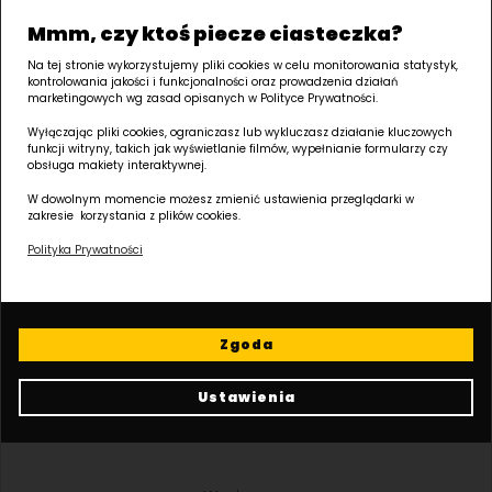
Mmm, czy ktoś piecze ciasteczka?
Jesteśmy
Na tej stronie wykorzystujemy pliki cookies w celu monitorowania statystyk,
kontrolowania jakości i funkcjonalności oraz prowadzenia działań
członkiem:
marketingowych wg zasad opisanych w Polityce Prywatności.
Wyłączając pliki cookies, ograniczasz lub wykluczasz działanie kluczowych
funkcji witryny, takich jak wyświetlanie filmów, wypełnianie formularzy czy
obsługa makiety interaktywnej.
W dowolnym momencie możesz zmienić ustawienia przeglądarki w
zakresie korzystania z plików cookies.
Polityka Prywatności
Jesteśmy:
Zgoda
Ustawienia