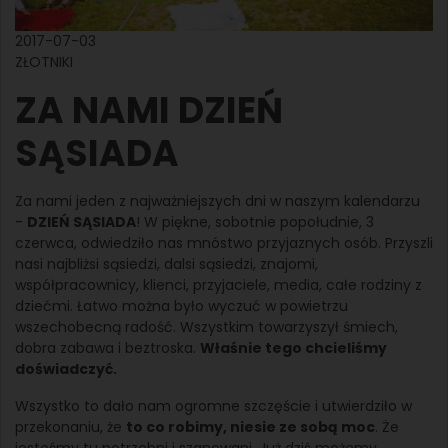
2017-07-03
ZŁOTNIKI
ZA NAMI DZIEŃ
SĄSIADA
Za nami jeden z najważniejszych dni w naszym kalendarzu
-
DZIEŃ SĄSIADA
! W piękne, sobotnie popołudnie, 3
czerwca, odwiedziło nas mnóstwo przyjaznych osób. Przyszli
nasi najbliżsi sąsiedzi, dalsi sąsiedzi, znajomi,
współpracownicy, klienci, przyjaciele, media, całe rodziny z
dziećmi. Łatwo można było wyczuć w powietrzu
wszechobecną radość. Wszystkim towarzyszył śmiech,
dobra zabawa i beztroska.
Właśnie tego chcieliśmy
doświadczyć.
Wszystko to dało nam ogromne szczęście i utwierdziło w
przekonaniu, że
to co robimy, niesie ze sobą moc
. Że
jesteśmy tu potrzebni i szanowani. Już dziś możemy