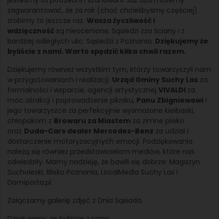
zagwarantować, że za rok (choć chcielibyśmy częściej)
zrobimy to jeszcze raz.
Wasza życzliwość i
wdzięczność
są nieocenione. Sąsiedzi zza ściany i z
bardziej odległych ulic. Sąsiedzi z Poznania.
Dziękujemy że
byliście z nami. Warto spędzić kilka chwil razem.
Dziękujemy również wszystkim tym, którzy towarzyszyli nam
w przygotowaniach i realizacji:
Urząd Gminy Suchy Las
za
formalności i wsparcie, agencji artystycznej
VIVALDI
za
moc atrakcji i poprowadzenie pikniku,
Panu Zbigniewowi
i
jego towarzyszce za perfekcyjnie wysmażone kiełbaski,
chłopakom z
Browaru za Miastem
za zimne piwko
oraz
Duda-Cars dealer Mercedes-Benz
za udział i
dostarczenie motoryzacyjnych emocji. Podziękowania
należą się również przedstawicielom mediów, które nas
odwiedziły. Mamy nadzieję, że bawili się dobrze: Magazyn
Sucholeski, Blisko Poznania, LocalMedia Suchy Las i
Domiporta.pl.
Załączamy galerię zdjęć z Dnia Sąsiada.
Dziękujemy, że byliście z nami.