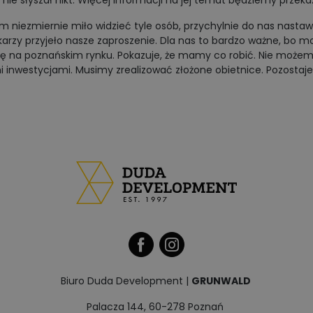
 nie słyszał nikt. Więcej informacji na jej temat będziemy prze
m niezmiernie miło widzieć tyle osób, przychylnie do nas nastawi
karzy przyjeło nasze zaproszenie. Dla nas to bardzo ważne, bo mo
się na poznańskim rynku. Pokazuje, że mamy co robić. Nie moż
 inwestycjami. Musimy zrealizować złożone obietnice. Pozostaj
Biuro Duda Development |
GRUNWALD
Palacza 144, 60-278 Poznań