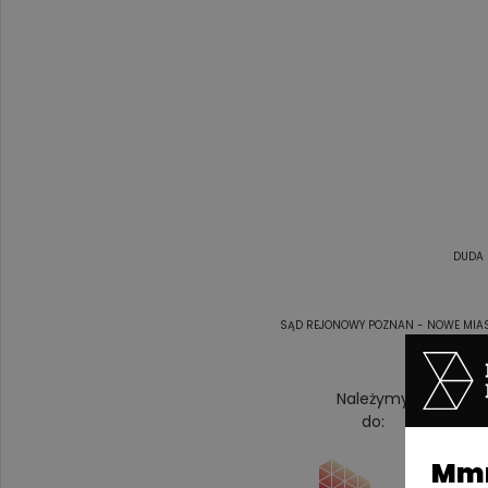
DUDA 
SĄD REJONOWY POZNAN - NOWE MIAST
Należymy
do:
Mmm