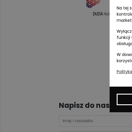
Na tej 
kontrol
market
Wyłącza
funkcji
obsługa
W dowo
korzyst
Polityk
Napisz do nas