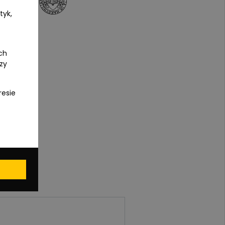
tyk,
ch
czy
resie