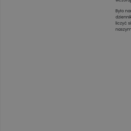
wczoraj
Było na
dzienni
liczyć 
naszymi