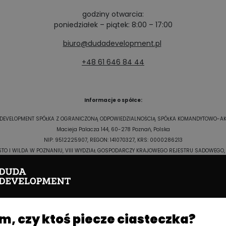
godziny otwarcia:
poniedziałek – piątek: 8:00 – 17:00
biuro@dudadevelopment.pl
+48 61 646 84 44
Informacje o spółce:
DEVELOPMENT SPÓŁKA Z OGRANICZONĄ ODPOWIEDZIALNOŚCIĄ SPÓŁKA KOMANDYTOWO-A
Macieja Palacza 144, 60-278 Poznań, Polska
NIP: 9512225907, REGON: 141070327, KRS: 0000286213
O I WILDA W POZNANIU, VIII WYDZIAŁ GOSPODARCZY KRAJOWEGO REJESTRU SADOWEGO, Ka
Jesteśmy
Jesteśmy:
członkiem:
, czy ktoś piecze ciasteczka?