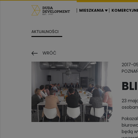
MIESZKANIA
KOMERCYJN
AKTUALNOŚCI
WRÓĆ
2017-0
POZNA
BL
23 maja
osobami
Pokazal
biurowc
będą wy