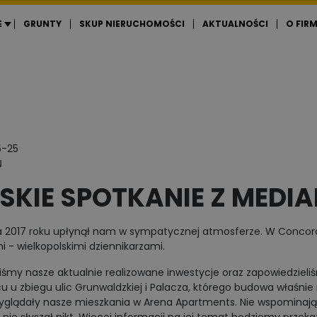
E
GRUNTY
SKUP NIERUCHOMOŚCI
AKTUALNOŚCI
O FIRM
5-25
Ń
ISKIE SPOTKANIE Z MEDIA
 2017 roku upłynął nam w sympatycznej atmosferze. W Concordi
 - wielkopolskimi dziennikarzami.
iśmy nasze aktualnie realizowane inwestycje oraz zapowiedzieliś
u u zbiegu ulic Grunwaldzkiej i Palacza, którego budowa właśnie r
glądały nasze mieszkania w Arena Apartments. Nie wspominając,