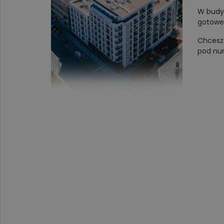
W budyn
gotowe 
Chcesz 
pod num