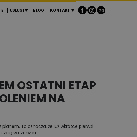
IE
USŁUGI
BLOG
KONTAKT
ZEM OSTATNI ETAP
WOLENIEM NA
 planem. To oznacza, że już wkrótce pierwsi
uszają w czerwcu.