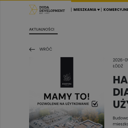
MIESZKANIA
KOMERCYJN
AKTUALNOŚCI
WRÓĆ
2026-0
ŁÓDŹ
HA
DI
UŻ
Budowa,
mieszka