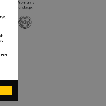
Wspieramy
fundację:
tyk,
ch
czy
resie