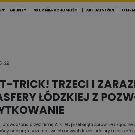
E
GRUNTY
SKUP NIERUCHOMOŚCI
AKTUALNOŚCI
O FIRM
5-29
T-TRICK! TRZECI I ZARA
ASFERY ŁÓDZKIEJ Z POZ
YTKOWANIE
 prowadzona przez firmę ALSTAL, przebiegła sprawnie i zgodnie z
ńcy odbiorą klucze do swoich nowych lokali: odbiory mieszkań r