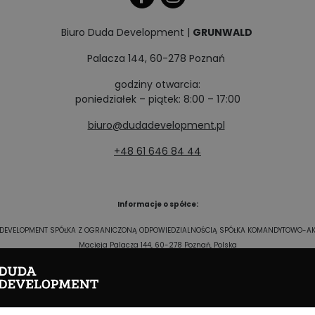
Biuro Duda Development |
GRUNWALD
Palacza 144, 60-278 Poznań
godziny otwarcia:
poniedziałek – piątek: 8:00 – 17:00
biuro@dudadevelopment.pl
+48 61 646 84 44
Informacje o spółce:
DEVELOPMENT SPÓŁKA Z OGRANICZONĄ ODPOWIEDZIALNOŚCIĄ SPÓŁKA KOMANDYTOWO-A
Macieja Palacza 144, 60-278 Poznań, Polska
NIP: 9512225907, REGON: 141070327, KRS: 0000286213
O I WILDA W POZNANIU, VIII WYDZIAŁ GOSPODARCZY KRAJOWEGO REJESTRU SADOWEGO, Ka