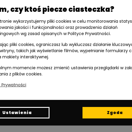
Jesteśmy
Jesteśmy:
, czy ktoś piecze ciasteczka?
członkiem:
stronie wykorzystujemy pliki cookies w celu monitorowania statys
owania jakości i funkcjonalności oraz prowadzenia działań
ingowych wg zasad opisanych w Polityce Prywatności.
jąc pliki cookies, ograniczasz lub wykluczasz działanie kluczowy
 witryny, takich jak wyświetlanie filmów, wypełnianie formularzy 
 makiety interaktywnej.
Wspieramy
lnym momencie możesz zmienić ustawienia przeglądarki w zak
polski żużel:
ania z plików cookies.
a Prywatności
Ustawienia
Zgoda