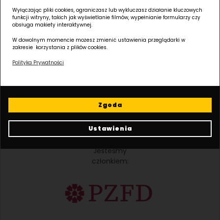
GOSPODARCZY KRAJOWEGO REJESTRU SADOWEGO, Kapitał zakładowy: 30 575
Wyłączając pliki cookies, ograniczasz lub wykluczasz działanie kluczowych
000,00 ZŁ
funkcji witryny, takich jak wyświetlanie filmów, wypełnianie formularzy czy
obsługa makiety interaktywnej.
W dowolnym momencie możesz zmienić ustawienia przeglądarki w
Należymy
zakresie korzystania z plików cookies.
do:
Polityka Prywatności
Zgoda
Ustawienia
Jesteśmy
członkiem: