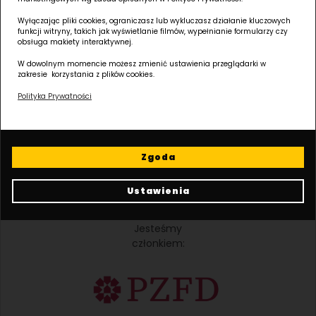
SĄD REJONOWY POZNAN - NOWE MIASTO I WILDA W POZNANIU, VIII WYDZIAŁ
GOSPODARCZY KRAJOWEGO REJESTRU SADOWEGO, Kapitał zakładowy: 30 575
Wyłączając pliki cookies, ograniczasz lub wykluczasz działanie kluczowych
funkcji witryny, takich jak wyświetlanie filmów, wypełnianie formularzy czy
000,00 ZŁ
obsługa makiety interaktywnej.
W dowolnym momencie możesz zmienić ustawienia przeglądarki w
zakresie korzystania z plików cookies.
Należymy
do:
Polityka Prywatności
Zgoda
Ustawienia
Jesteśmy
członkiem: