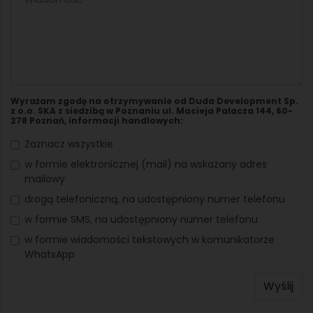
Wyrażam zgodę na otrzymywanie od Duda Development Sp.
z o.o. SKA z siedzibą w Poznaniu ul. Macieja Palacza 144, 60-
278 Poznań, informacji handlowych:
Zaznacz wszystkie
w formie elektronicznej (mail) na wskazany adres
mailowy
drogą telefoniczną, na udostępniony numer telefonu
w formie SMS, na udostępniony numer telefonu
w formie wiadomości tekstowych w komunikatorze
WhatsApp
Wyślij