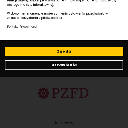
funkcji witryny, takich jak wyświetlanie filmów, wypełnianie formularzy czy
obsługa makiety interaktywnej.
Należymy
do:
W dowolnym momencie możesz zmienić ustawienia przeglądarki w
zakresie korzystania z plików cookies.
Polityka Prywatności
Zgoda
Ustawienia
Jesteśmy
członkiem:
Jesteśmy: