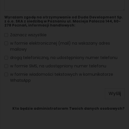
Wyrażam zgodę na otrzymywanie od Duda Development Sp.
z o.o. SKA z siedzibą w Poznaniu ul. Macieja Palacza 144, 60-
278 Poznań, informacji handlowych:
Zaznacz wszystkie
w formie elektronicznej (mail) na wskazany adres
mailowy
drogą telefoniczną, na udostępniony numer telefonu
w formie SMS, na udostępniony numer telefonu
w formie wiadomości tekstowych w komunikatorze
WhatsApp
Wyślij
Kto będzie administratorem Twoich danych osobowych?