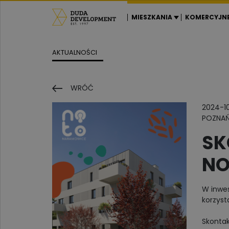
MIESZKANIA
KOMERCYJN
AKTUALNOŚCI
WRÓĆ
2024-1
POZNA
SK
NO
W inwes
korzyst
Skontak