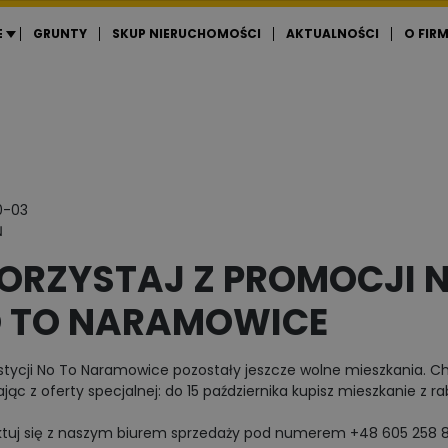
E
GRUNTY
SKUP NIERUCHOMOŚCI
AKTUALNOŚCI
O FIRM
0-03
Ń
ORZYSTAJ Z PROMOCJI N
 TO NARAMOWICE
tycji No To Naramowice pozostały jeszcze wolne mieszkania. Chc
ając z oferty specjalnej: do 15 października kupisz mieszkanie 
tuj się z naszym biurem sprzedaży pod numerem +48 605 258 8