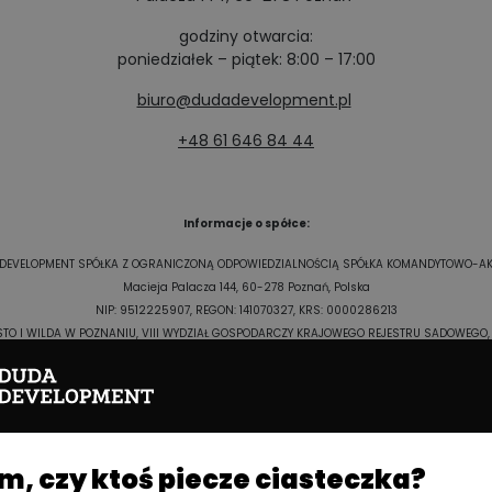
godziny otwarcia:
poniedziałek – piątek: 8:00 – 17:00
biuro@dudadevelopment.pl
+48 61 646 84 44
Informacje o spółce:
DEVELOPMENT SPÓŁKA Z OGRANICZONĄ ODPOWIEDZIALNOŚCIĄ SPÓŁKA KOMANDYTOWO-A
Macieja Palacza 144, 60-278 Poznań, Polska
NIP: 9512225907, REGON: 141070327, KRS: 0000286213
O I WILDA W POZNANIU, VIII WYDZIAŁ GOSPODARCZY KRAJOWEGO REJESTRU SADOWEGO, Ka
Jesteśmy
Jesteśmy:
członkiem:
, czy ktoś piecze ciasteczka?