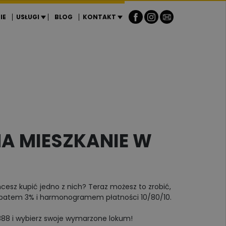
IE
USŁUGI
BLOG
KONTAKT
A MIESZKANIE W
esz kupić jedno z nich? Teraz możesz to zrobić,
z rabatem 3% i harmonogramem płatności 10/80/10.
88 i wybierz swoje wymarzone lokum!