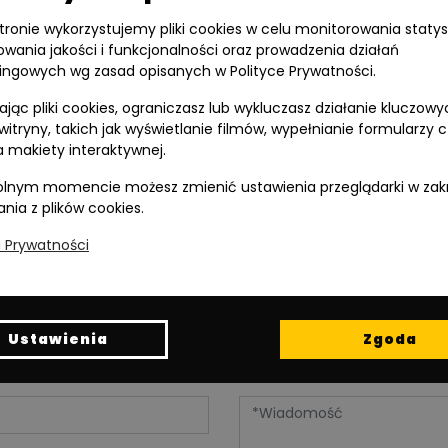
stronie wykorzystujemy pliki cookies w celu monitorowania statys
owania jakości i funkcjonalności oraz prowadzenia działań
ingowych wg zasad opisanych w Polityce Prywatności.
jąc pliki cookies, ograniczasz lub wykluczasz działanie kluczowy
 witryny, takich jak wyświetlanie filmów, wypełnianie formularzy 
Wspieramy
 makiety interaktywnej.
polski żużel:
lnym momencie możesz zmienić ustawienia przeglądarki w zak
ania z plików cookies.
a Prywatności
Ustawienia
Zgoda