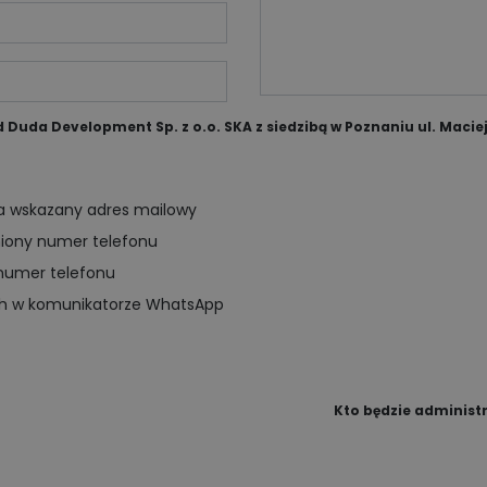
uda Development Sp. z o.o. SKA z siedzibą w Poznaniu ul. Maciej
na wskazany adres mailowy
niony numer telefonu
numer telefonu
ch w komunikatorze WhatsApp
Kto będzie adminis