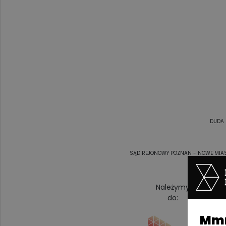
DUDA 
SĄD REJONOWY POZNAN - NOWE MIAST
Należymy
do:
Mmm