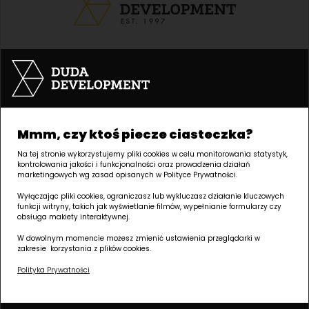
Biuro Duda Development |
GRUNWALD
Palacza 144, 60-278 Poznań
Mmm, czy ktoś piecze ciasteczka?
godziny otwarcia:
Na tej stronie wykorzystujemy pliki cookies w celu monitorowania statystyk,
kontrolowania jakości i funkcjonalności oraz prowadzenia działań
poniedziałek – piątek: 8:00 – 17:00
marketingowych wg zasad opisanych w Polityce Prywatności.
biuro@dudadevelopment.pl
Wyłączając pliki cookies, ograniczasz lub wykluczasz działanie kluczowych
funkcji witryny, takich jak wyświetlanie filmów, wypełnianie formularzy czy
+48 61 646 84 44
obsługa makiety interaktywnej.
W dowolnym momencie możesz zmienić ustawienia przeglądarki w
zakresie korzystania z plików cookies.
Polityka Prywatności
Informacje o spółce:
DUDA DEVELOPMENT SPÓŁKA Z OGRANICZONĄ ODPOWIEDZIALNOŚCIĄ SPÓŁKA