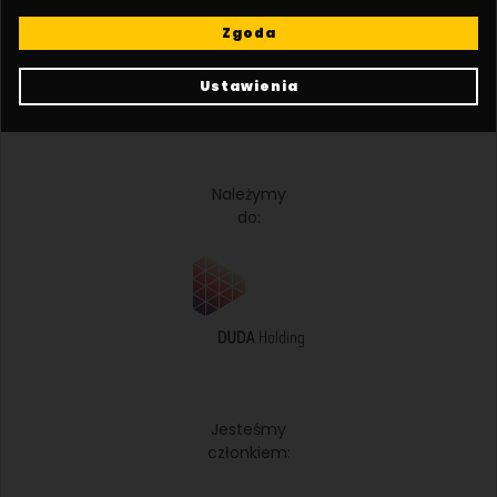
KOMANDYTOWO-AKCYJNA
Macieja Palacza 144, 60-278 Poznań, Polska
Zgoda
NIP: 9512225907, REGON: 141070327, KRS: 0000286213
SĄD REJONOWY POZNAN - NOWE MIASTO I WILDA W POZNANIU, VIII WYDZIAŁ
Ustawienia
GOSPODARCZY KRAJOWEGO REJESTRU SADOWEGO, Kapitał zakładowy: 30 575
000,00 ZŁ
Należymy
do:
Jesteśmy
członkiem: