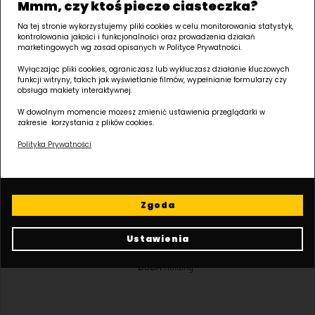
Mmm, czy ktoś piecze ciasteczka?
Informacje o spółce:
Na tej stronie wykorzystujemy pliki cookies w celu monitorowania statystyk,
kontrolowania jakości i funkcjonalności oraz prowadzenia działań
DUDA DEVELOPMENT SPÓŁKA Z OGRANICZONĄ ODPOWIEDZIALNOŚCIĄ SPÓŁKA
marketingowych wg zasad opisanych w Polityce Prywatności.
KOMANDYTOWO-AKCYJNA
Wyłączając pliki cookies, ograniczasz lub wykluczasz działanie kluczowych
Macieja Palacza 144, 60-278 Poznań, Polska
funkcji witryny, takich jak wyświetlanie filmów, wypełnianie formularzy czy
NIP: 9512225907, REGON: 141070327, KRS: 0000286213
obsługa makiety interaktywnej.
SĄD REJONOWY POZNAN - NOWE MIASTO I WILDA W POZNANIU, VIII WYDZIAŁ
W dowolnym momencie możesz zmienić ustawienia przeglądarki w
GOSPODARCZY KRAJOWEGO REJESTRU SADOWEGO, Kapitał zakładowy: 30 575
zakresie korzystania z plików cookies.
000,00 ZŁ
Polityka Prywatności
Należymy
do:
Zgoda
Ustawienia