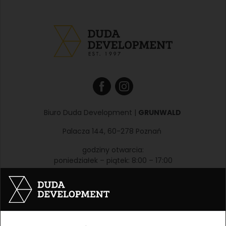
Biuro Duda Development |
GRUNWALD
Palacza 144, 60-278 Poznań
godziny otwarcia:
poniedziałek – piątek: 8:00 – 17:00
biuro@dudadevelopment.pl
+48 61 646 84 44