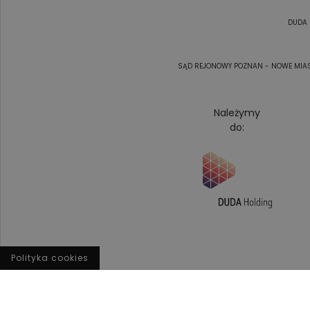
DUDA 
SĄD REJONOWY POZNAN - NOWE MIAST
Należymy
do:
Polityka cookies