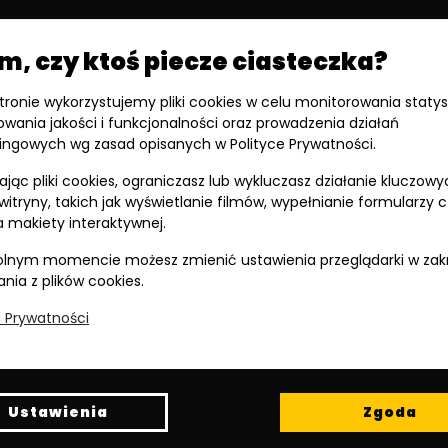
POWRÓT
, czy ktoś piecze ciasteczka?
stronie wykorzystujemy pliki cookies w celu monitorowania statys
owania jakości i funkcjonalności oraz prowadzenia działań
ingowych wg zasad opisanych w Polityce Prywatności.
jąc pliki cookies, ograniczasz lub wykluczasz działanie kluczowy
 witryny, takich jak wyświetlanie filmów, wypełnianie formularzy 
 makiety interaktywnej.
lnym momencie możesz zmienić ustawienia przeglądarki w zak
ania z plików cookies.
a Prywatności
Ustawienia
Zgoda