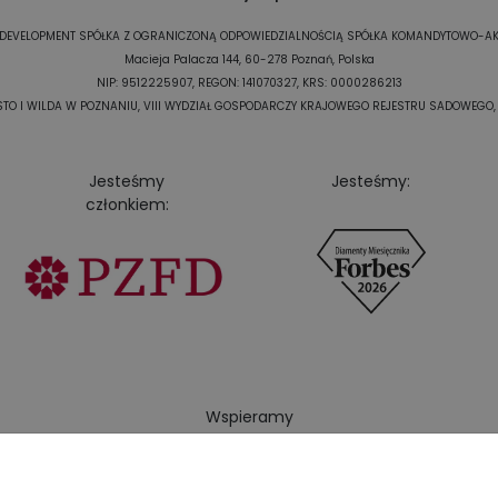
DEVELOPMENT SPÓŁKA Z OGRANICZONĄ ODPOWIEDZIALNOŚCIĄ SPÓŁKA KOMANDYTOWO-A
Macieja Palacza 144, 60-278 Poznań, Polska
NIP: 9512225907, REGON: 141070327, KRS: 0000286213
O I WILDA W POZNANIU, VIII WYDZIAŁ GOSPODARCZY KRAJOWEGO REJESTRU SADOWEGO, Ka
Jesteśmy
Jesteśmy:
członkiem:
Wspieramy
polski żużel: