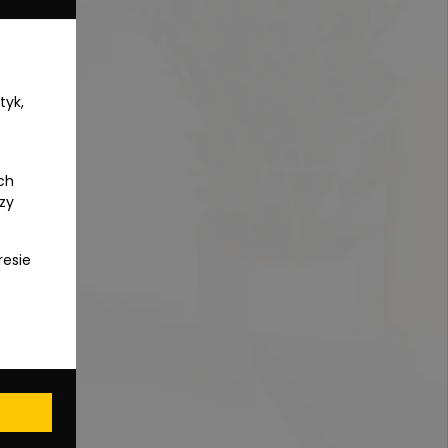
tyk,
ch
czy
resie