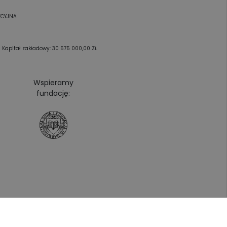
KCYJNA
pitał zakładowy: 30 575 000,00 ZŁ
Wspieramy
fundację: