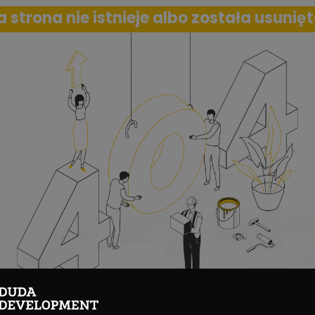
a strona nie istnieje albo została usunięt
Spróbujesz jeszcze raz?