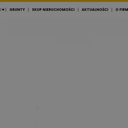
E
GRUNTY
SKUP NIERUCHOMOŚCI
AKTUALNOŚCI
O FIRM